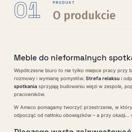
01
PRODUKT
O produkcie
Meble do nieformalnych spot
Współczesne biuro to nie tylko miejsce pracy przy b
rozmowy i wymianę pomysłów.
Strefa relaksu
i od
spotkania
sprzyjają budowaniu więzi w zespole, po
pracowników.
W Ameco pomagamy tworzyć przestrzenie, w który
odpocząć od natłoku obowiązków – a przy okazji… 
Dlaczego warto zainwestować 