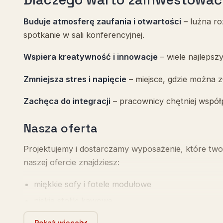
Buduje atmosferę zaufania i otwartości
– luźna ro
spotkanie w sali konferencyjnej.
Wspiera kreatywność i innowacje
– wiele najlepsz
Zmniejsza stres i napięcie
– miejsce, gdzie można 
Zachęca do integracji
– pracownicy chętniej współp
Nasza oferta
Projektujemy i dostarczamy wyposażenie, które two
naszej ofercie znajdziesz:
miękkie sofy i fotele modułowe
niskie stoliki kawowe
siedziska typu pufy i worki relaksacyjne
Pokaż więcej