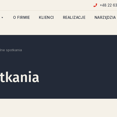
+48 22 63
O FIRMIE
KLIENCI
REALIZACJE
NARZĘDZIA
lne spotkania
tkania