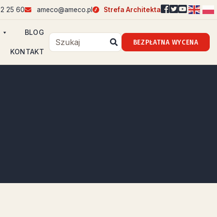
2 25 60
ameco@ameco.pl
Strefa Architekta
BLOG
BEZPŁATNA WYCENA
KONTAKT