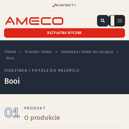
KONTAKT
BEZPŁATNA WYCENA
Oferta
>
Krzesła i fotele
>
Siedziska i fotele do recepcji
>
Booi
SIEDZISKA I FOTELE DO RECEPCJI
Booi
01
PRODUKT
O produkcie