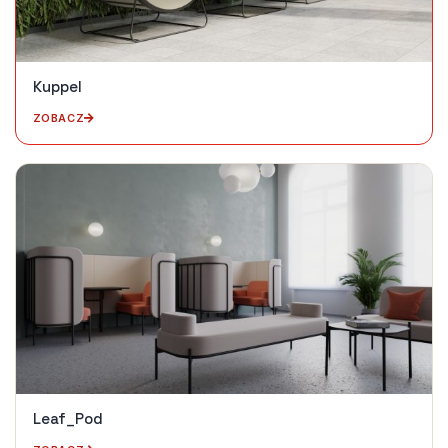
Kuppel
ZOBACZ
Leaf_Pod