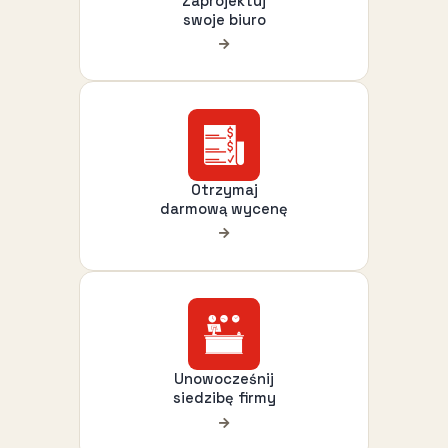
Zaprojektuj
swoje biuro
Otrzymaj
darmową wycenę
Unowocześnij
siedzibę firmy