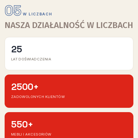
05
W LICZBACH
NASZA DZIAŁALNOŚĆ W LICZBACH
25
LAT DOŚWIADCZENIA
2500
+
ZADOWOLONYCH KLIENTÓW
550
+
MEBLI I AKCESORIÓW