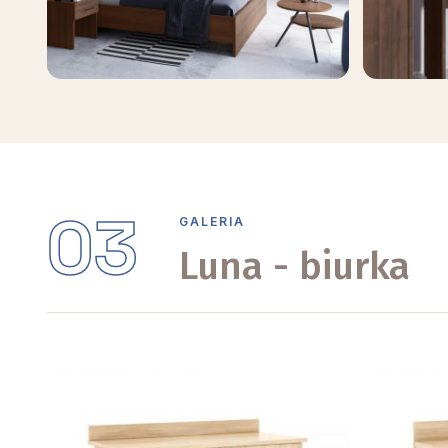
03
GALERIA
Luna - biurka