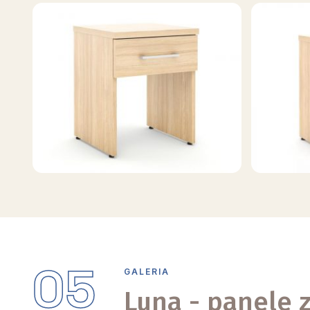
05
GALERIA
Luna - panele 