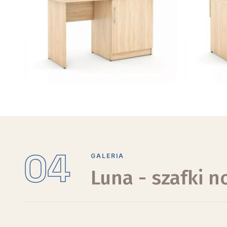
04
GALERIA
Luna - szafki 