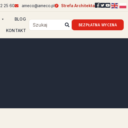
2 25 60
ameco@ameco.pl
Strefa Architekta
BLOG
BEZPŁATNA WYCENA
KONTAKT