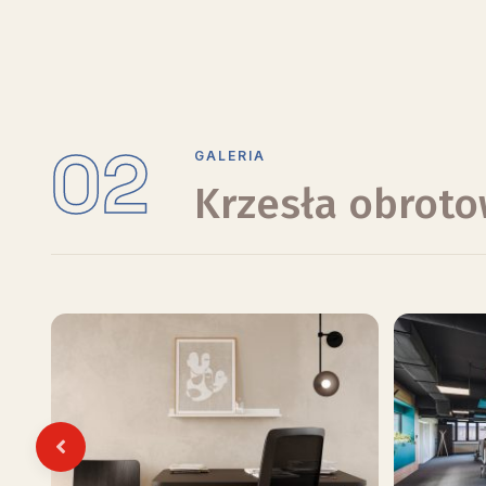
02
GALERIA
Krzesła obroto
Previous