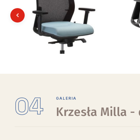
Previous
04
GALERIA
Krzesła Milla -