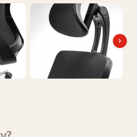
Next
ty?