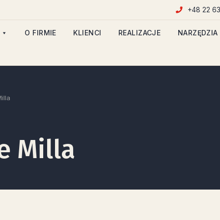
+48 22 63
O FIRMIE
KLIENCI
REALIZACJE
NARZĘDZIA
illa
e Milla