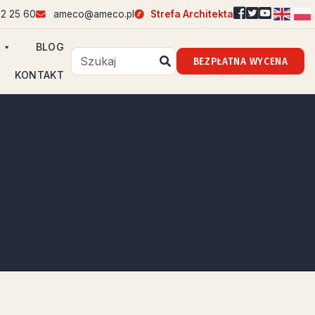
2 25 60
ameco@ameco.pl
Strefa Architekta
BLOG
BEZPŁATNA WYCENA
KONTAKT