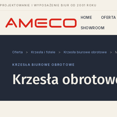
PROJEKTOWANIE I WYPOSAŻENIE BIUR OD 2001 ROKU
HOME
OFERTA
SHOWROOM
Oferta
>
Krzesła i fotele
>
Krzesła biurowe obrotowe
>
M
KRZESŁA BIUROWE OBROTOWE
Krzesła obrotow