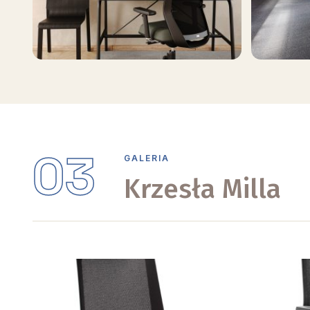
03
GALERIA
Krzesła Milla