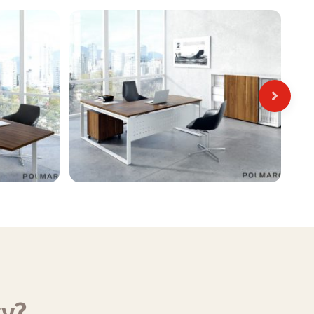
Next
ty?