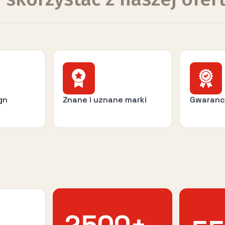
gn
Znane i uznane marki
Gwaranc
2500
+