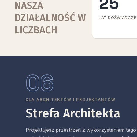
25
NASZA
DZIAŁALNOŚĆ W
LAT DOŚWIADCZE
LICZBACH
06
DLA ARCHITEKTÓW I PROJEKTANTÓW
Strefa Architekta
Projektujesz przestrzeń z wykorzystaniem tego