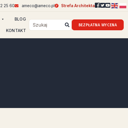
2 25 60
ameco@ameco.pl
Strefa Architekta
BLOG
BEZPŁATNA WYCENA
KONTAKT