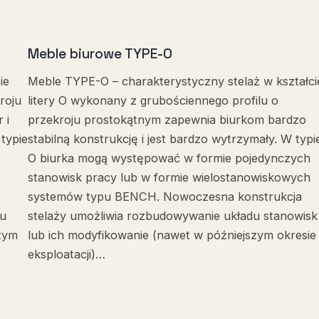
Meble biurowe TYPE-O
ie
Meble TYPE-O – charakterystyczny stelaż w kształci
roju
litery O wykonany z grubościennego profilu o
 i
przekroju prostokątnym zapewnia biurkom bardzo
typie
stabilną konstrukcję i jest bardzo wytrzymały. W typi
O biurka mogą występować w formie pojedynczych
stanowisk pracy lub w formie wielostanowiskowych
systemów typu BENCH. Nowoczesna konstrukcja
du
stelaży umożliwia rozbudowywanie układu stanowisk
szym
lub ich modyfikowanie (nawet w późniejszym okresie
eksploatacji)…