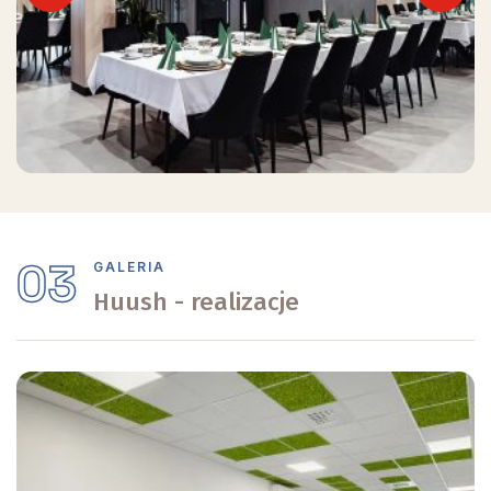
Previous
Next
03
GALERIA
Huush - realizacje