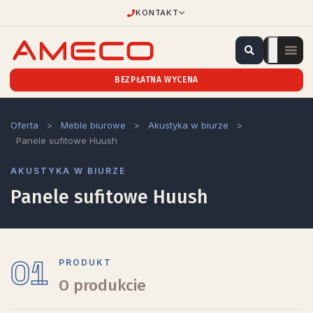
KONTAKT
BEZPŁATNA WYCENA
Oferta
>
Meble biurowe
>
Akustyka w biurze
>
Panele sufitowe Huush
AKUSTYKA W BIURZE
Panele sufitowe Huush
01
PRODUKT
O produkcie