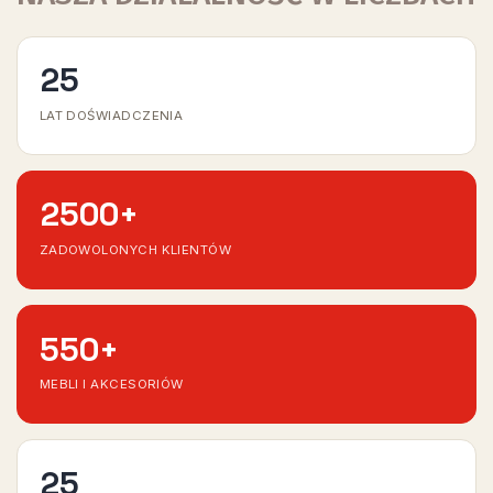
25
LAT DOŚWIADCZENIA
2500
+
ZADOWOLONYCH KLIENTÓW
550
+
MEBLI I AKCESORIÓW
25