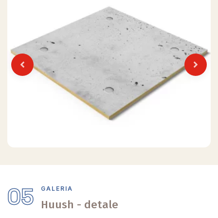
Previous
Next
05
GALERIA
Huush - detale