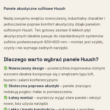
Panele akustyczne sufitowe Huush
Nadaj swojemu wnętrzu nowoczesny, industrialny charakter i
jednocześnie popraw komfort akustyczny dzięki panelom
sufitowym Huush. Ten gotowy zestaw 6 lekkich płyt
akustycznych idealnie pasuje do standardowych systemów
sufitów podwieszanych 600×600 mm – montaż jest szybki,
czysty i nie wymaga żadnych narzędzi.
Dlaczego warto wybrać panele Huush?
Nowoczesny design
– powierzchnia inspirowana różnymi
wzorami idealnie komponuje się z wnętrzami typu loft,
biurami i salami konferencyjnymi
Skuteczna poprawa akustyki
– panele znacząco
redukują pogłos i hałas w pomieszczeniu
Łatwy montaż
– wystarczy wyjąć stare panele i włożyć
nowe, bez użycia narzędzi
Lekka i trwała konstrukcja
– wykonane z wysokiej