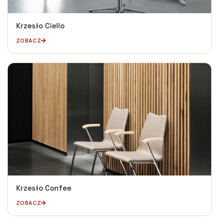
Krzesło Ciello
ZOBACZ
Krzesło Confee
ZOBACZ