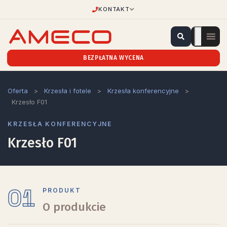
KONTAKT
BEZPŁATNA WYCENA
Oferta
>
Krzesła i fotele
>
Krzesła konferencyjne
>
Krzesło F01
KRZESŁA KONFERENCYJNE
Krzesło F01
01
PRODUKT
O produkcie