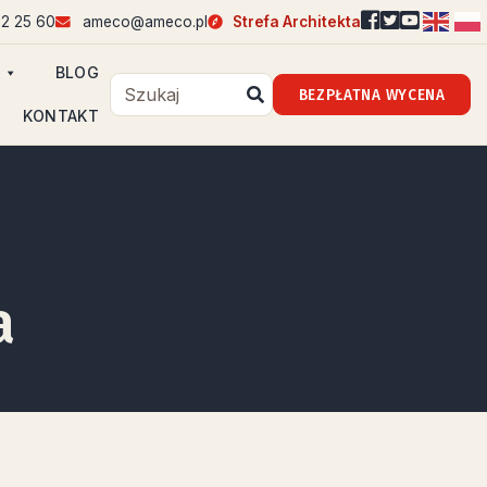
2 25 60
ameco@ameco.pl
Strefa Architekta
BLOG
BEZPŁATNA WYCENA
KONTAKT
a