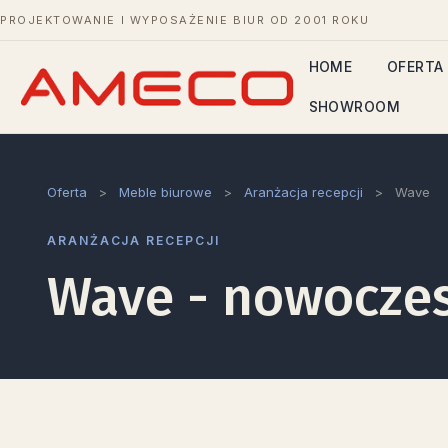
PROJEKTOWANIE I WYPOSAŻENIE BIUR OD 2001 ROKU
HOME
OFERTA
SHOWROOM
Oferta
>
Meble biurowe
>
Aranżacja recepcji
>
Wave
ARANŻACJA RECEPCJI
Wave - nowoczes