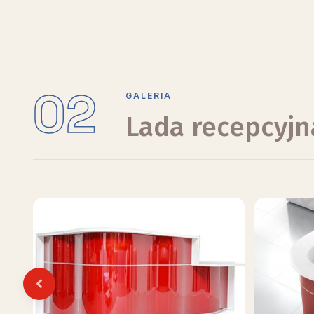
02
GALERIA
Lada recepcyj
Previous