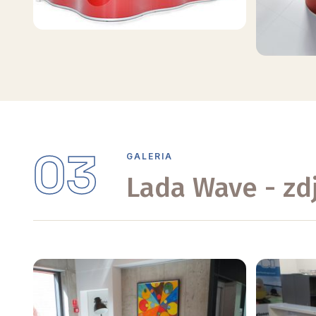
03
GALERIA
Lada Wave - zdję