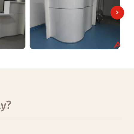
Next
ty?