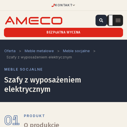
KONTAKT
BEZPŁATNA WYCENA
Oferta
>
Meble metalowe
>
Meble socjalne
>
Szafy z wyposażeniem elektrycznym
MEBLE SOCJALNE
Szafy z wyposażeniem
elektrycznym
01
PRODUKT
O produkcie