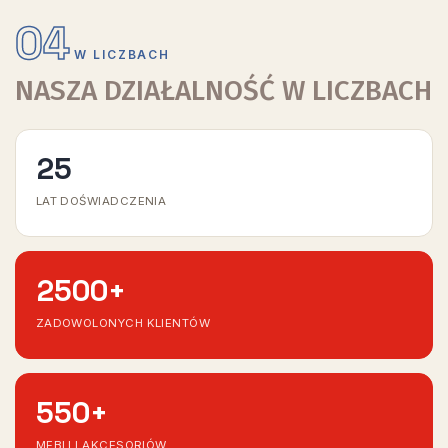
04
W LICZBACH
NASZA DZIAŁALNOŚĆ W LICZBACH
25
LAT DOŚWIADCZENIA
2500
+
ZADOWOLONYCH KLIENTÓW
550
+
MEBLI I AKCESORIÓW