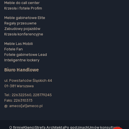
Meble do call center
Krzesła i fotele Profim
Meble gabinetowe Elite
Regały przesuwne
Zabudowy pojazdów
Krzesła konferencyjne
Meble Las Mobili
Fotele Fan
Fotele gabinetowe Lead
Inteligentne lockery
Biuro Handlowe
ul. Powstańców Śląskich 44
01-381 Warszawa
Tel.: 226322560, 228779245
Faks: 226310373
@: ameco[at]ameco.pl
O firmie
Klienci
Strefa Architekta
Po godzinach
Umów konsultację