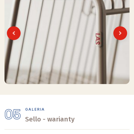
Previous
Next
05
GALERIA
Sello - warianty