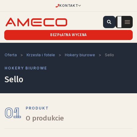
KONTAKT
BEZPŁATNA WYCENA
Oferta
>
Krzesła i fotele
>
Hokery biurowe
>
Sello
HOKERY BIUROWE
Sello
01
PRODUKT
O produkcie