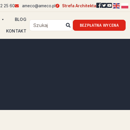
2 25 60
ameco@ameco.pl
Strefa Architekta
BLOG
BEZPŁATNA WYCENA
KONTAKT