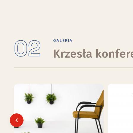
02
GALERIA
Krzesła konfer
Previous