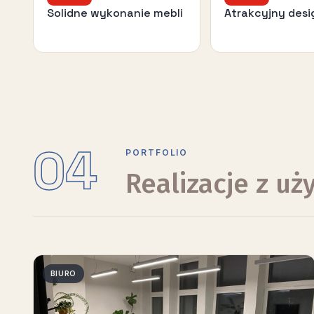
Solidne wykonanie mebli
Atrakcyjny desi
04
PORTFOLIO
Realizacje z u
BIURO