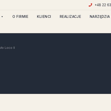
+48 22 63
O FIRMIE
KLIENCI
REALIZACJE
NARZĘDZIA
ło Loco II