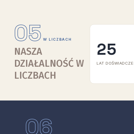
05
W LICZBACH
25
NASZA
DZIAŁALNOŚĆ W
LAT DOŚWIADCZE
LICZBACH
06