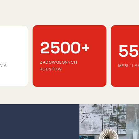
2500
+
55
ZADOWOLONYCH
NIA
MEBLI I 
KLIENTÓW