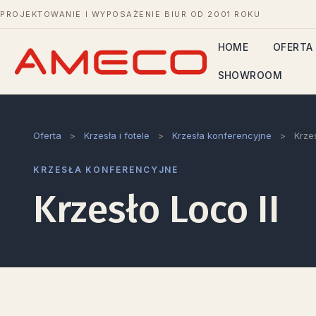
PROJEKTOWANIE I WYPOSAŻENIE BIUR OD 2001 ROKU
HOME
OFERTA
SHOWROOM
Oferta
>
Krzesła i fotele
>
Krzesła konferencyjne
>
Krzes
KRZESŁA KONFERENCYJNE
Krzesło Loco II