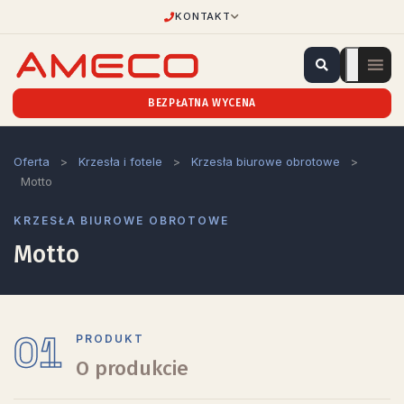
KONTAKT
BEZPŁATNA WYCENA
Oferta
>
Krzesła i fotele
>
Krzesła biurowe obrotowe
>
Motto
KRZESŁA BIUROWE OBROTOWE
Motto
01
PRODUKT
O produkcie