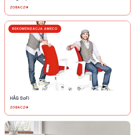
ZOBACZ
REKOMENDACJA AMECO
HÅG SoFi
ZOBACZ