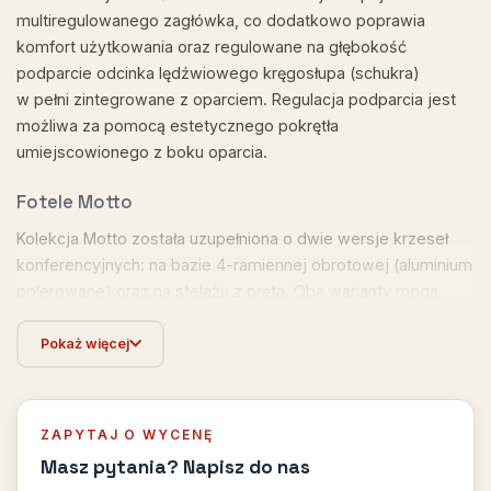
multiregulowanego zagłówka, co dodatkowo poprawia
komfort użytkowania oraz regulowane na głębokość
podparcie odcinka lędźwiowego kręgosłupa (schukra)
w pełni zintegrowane z oparciem. Regulacja podparcia jest
możliwa za pomocą estetycznego pokrętła
umiejscowionego z boku oparcia.
Fotele Motto
Kolekcja Motto została uzupełniona o dwie wersje krzeseł
konferencyjnych: na bazie 4-ramiennej obrotowej (aluminium
polerowane) oraz na stelażu z pręta. Oba warianty mogą
występować z niskim bądź wysokim oparciem.
Pokaż więcej
Prosty design krzeseł podkreśla wysublimowana linia oparcia
a zastosowanie unikalnej technologii sprawiło, że jest ono
wyjątkowo elastyczne.
ZAPYTAJ O WYCENĘ
Masz pytania? Napisz do nas