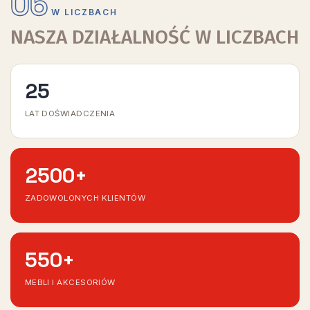
06
W LICZBACH
NASZA DZIAŁALNOŚĆ W LICZBACH
25
LAT DOŚWIADCZENIA
2500
+
ZADOWOLONYCH KLIENTÓW
550
+
MEBLI I AKCESORIÓW