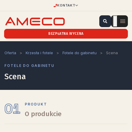
KONTAKT
BEZPŁATNA WYCENA
Oferta
>
Krzesła i fotele
>
Fotele do gabinetu
>
Scena
FOTELE DO GABINETU
Scena
01
PRODUKT
O produkcie