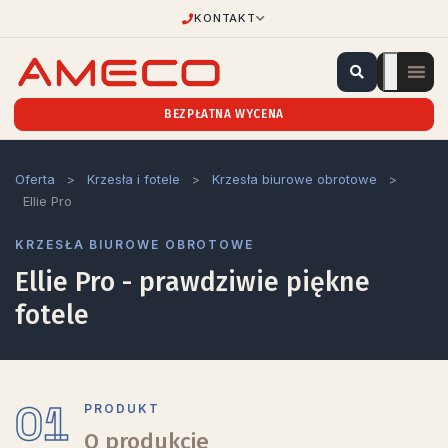
KONTAKT
BEZPŁATNA WYCENA
Oferta
>
Krzesła i fotele
>
Krzesła biurowe obrotowe
>
Ellie Pro
KRZESŁA BIUROWE OBROTOWE
Ellie Pro - prawdziwie piękne
fotele
01
PRODUKT
O produkcie