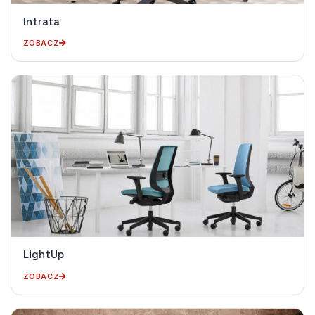
Intrata
ZOBACZ
LightUp
ZOBACZ