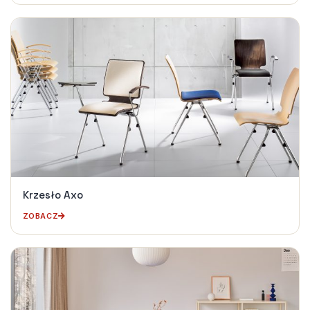
Krzesło Axo
ZOBACZ