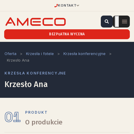
KONTAKT
BEZPŁATNA WYCENA
Oferta
>
Krzesła i fotele
>
Krzesła konferencyjne
>
Krzesło Ana
KRZESŁA KONFERENCYJNE
Krzesło Ana
01
PRODUKT
O produkcie