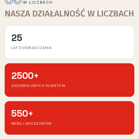
W LICZBACH
NASZA DZIAŁALNOŚĆ W LICZBACH
25
LAT DOŚWIADCZENIA
2500
+
ZADOWOLONYCH KLIENTÓW
550
+
MEBLI I AKCESORIÓW