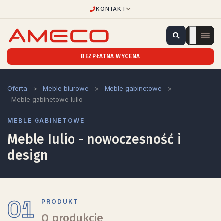
KONTAKT
BEZPŁATNA WYCENA
Oferta
>
Meble biurowe
>
Meble gabinetowe
>
Meble gabinetowe Iulio
MEBLE GABINETOWE
Meble Iulio - nowoczesność i
design
01
PRODUKT
O produkcie