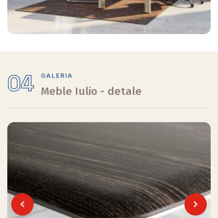
04
GALERIA
Meble Iulio - detale
Previous
Next