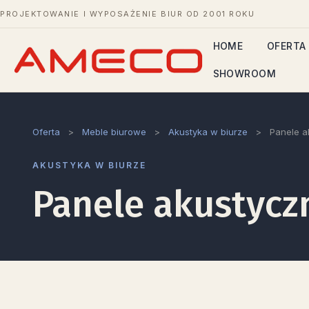
PROJEKTOWANIE I WYPOSAŻENIE BIUR OD 2001 ROKU
HOME
OFERTA
SHOWROOM
Oferta
>
Meble biurowe
>
Akustyka w biurze
>
Panele a
AKUSTYKA W BIURZE
Panele akustycz