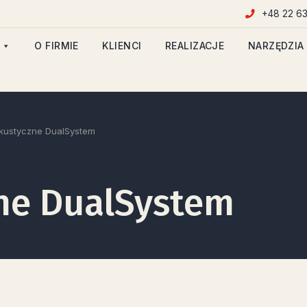
+48 22 63
O FIRMIE
KLIENCI
REALIZACJE
NARZĘDZIA
kustyczne DualSystem
ne DualSystem