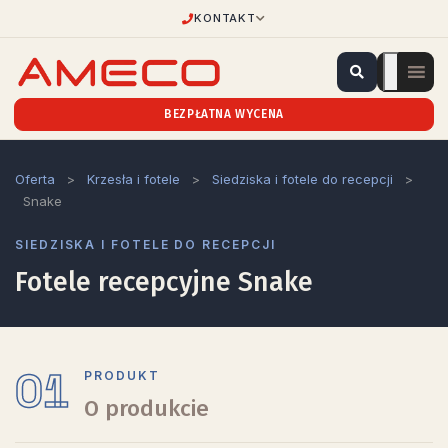
KONTAKT
BEZPŁATNA WYCENA
Oferta
>
Krzesła i fotele
>
Siedziska i fotele do recepcji
>
Snake
SIEDZISKA I FOTELE DO RECEPCJI
Fotele recepcyjne Snake
01
PRODUKT
O produkcie