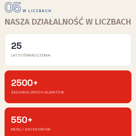
05
W LICZBACH
NASZA DZIAŁALNOŚĆ W LICZBACH
25
LAT DOŚWIADCZENIA
2500
+
ZADOWOLONYCH KLIENTÓW
550
+
MEBLI I AKCESORIÓW