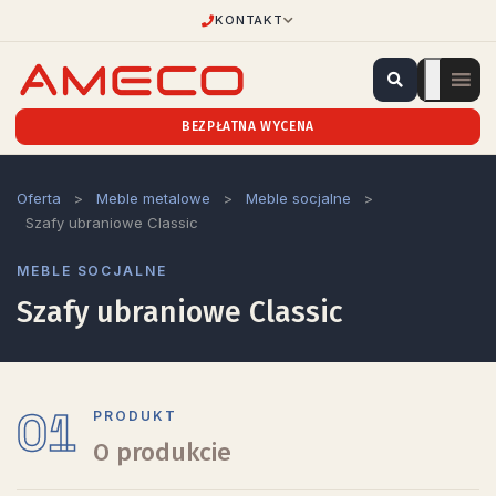
KONTAKT
BEZPŁATNA WYCENA
Oferta
>
Meble metalowe
>
Meble socjalne
>
Szafy ubraniowe Classic
MEBLE SOCJALNE
Szafy ubraniowe Classic
01
PRODUKT
O produkcie