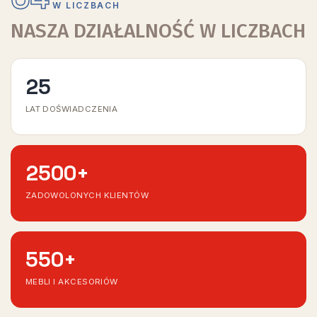
W LICZBACH
NASZA DZIAŁALNOŚĆ W LICZBACH
25
LAT DOŚWIADCZENIA
2500
+
ZADOWOLONYCH KLIENTÓW
550
+
MEBLI I AKCESORIÓW