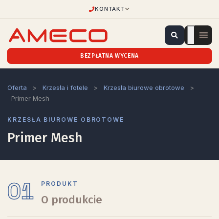
KONTAKT
BEZPŁATNA WYCENA
Oferta
>
Krzesła i fotele
>
Krzesła biurowe obrotowe
>
Primer Mesh
KRZESŁA BIUROWE OBROTOWE
Primer Mesh
01
PRODUKT
O produkcie