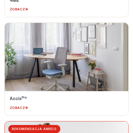
4ME
ZOBACZ
Pro
Accis
ZOBACZ
REKOMENDACJA AMECO