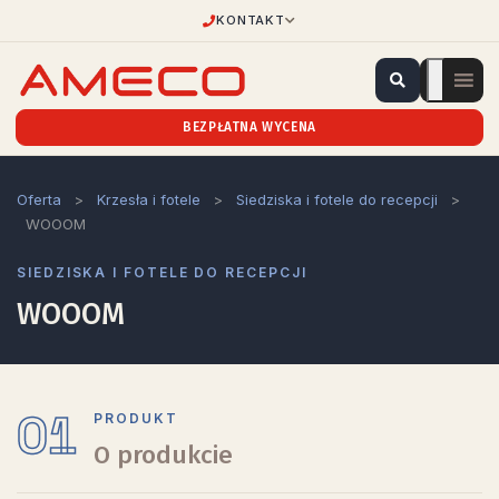
KONTAKT
BEZPŁATNA WYCENA
Oferta
>
Krzesła i fotele
>
Siedziska i fotele do recepcji
>
WOOOM
SIEDZISKA I FOTELE DO RECEPCJI
WOOOM
01
PRODUKT
O produkcie