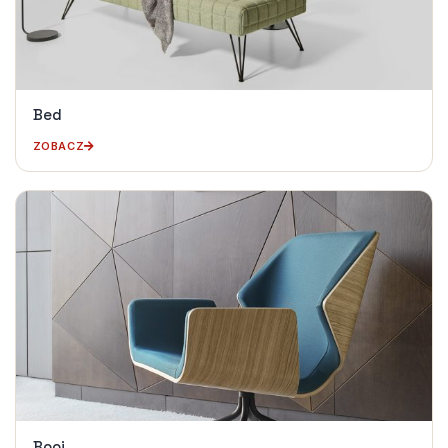
Bed
ZOBACZ
Booi