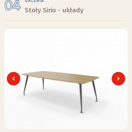
04
GALERIA
Stoły Sirio - układy
Previous
Next