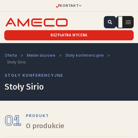
KONTAKT
BEZPŁATNA WYCENA
Oferta
>
Meble biurowe
>
Stoły konferencyjne
>
Stoły Sirio
STOŁY KONFERENCYJNE
Stoły Sirio
01
PRODUKT
O produkcie