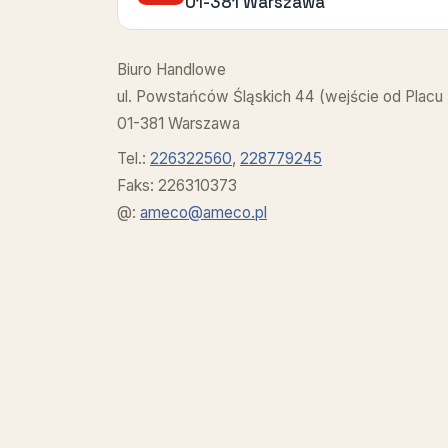
01-381 Warszawa
Biuro Handlowe
ul. Powstańców Śląskich 44 (wejście od Placu
01-381 Warszawa
Tel.:
226322560
,
228779245
Faks: 226310373
@:
ameco@ameco.pl