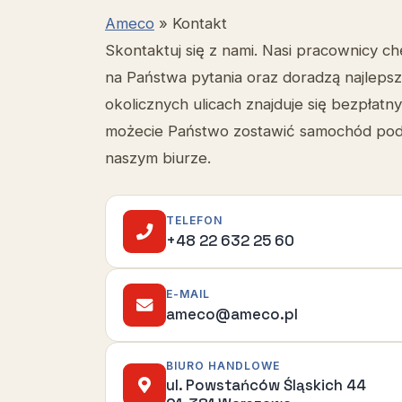
Ameco
»
Kontakt
Skontaktuj się z nami. Nasi pracownicy c
na Państwa pytania oraz doradzą najlepsz
okolicznych ulicach znajduje się bezpłatn
możecie Państwo zostawić samochód podc
naszym biurze.
TELEFON
+48 22 632 25 60
E-MAIL
ameco@ameco.pl
BIURO HANDLOWE
ul. Powstańców Śląskich 44