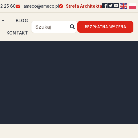
2 25 60
ameco@ameco.pl
Strefa Architekta
BLOG
BEZPŁATNA WYCENA
KONTAKT