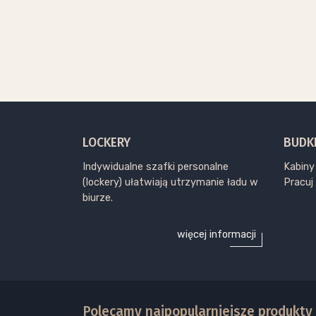
LOCKERY
BUDK
Indywidualne szafki personalne
Kabiny
(lockery) ułatwiają utrzymanie ładu w
Pracuj
biurze.
więcej informacji
Polecamy najpopularniejsze produkty 