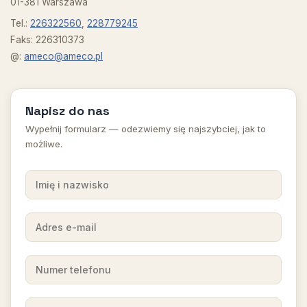
01-381 Warszawa
Tel.:
226322560
,
228779245
Faks: 226310373
@:
ameco@ameco.pl
Napisz do nas
Wypełnij formularz — odezwiemy się najszybciej, jak to
możliwe.