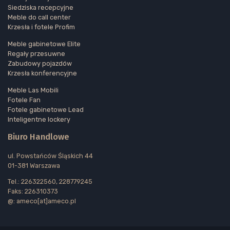
Siedziska recepcyjne
Meble do call center
Krzesła i fotele Profim
Meble gabinetowe Elite
Regały przesuwne
Zabudowy pojazdów
Krzesła konferencyjne
Meble Las Mobili
Fotele Fan
Fotele gabinetowe Lead
Inteligentne lockery
Biuro Handlowe
ul. Powstańców Śląskich 44
01-381 Warszawa
Tel.: 226322560, 228779245
Faks: 226310373
@: ameco[at]ameco.pl