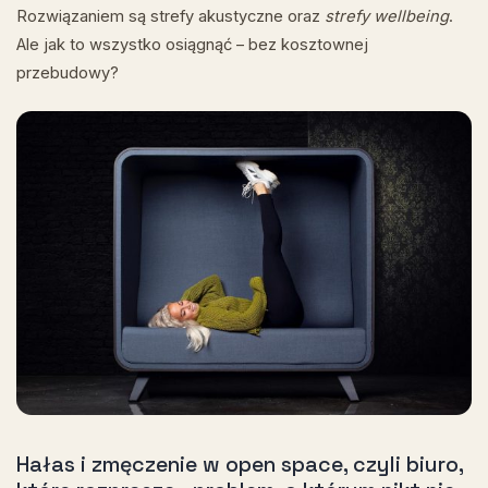
Rozwiązaniem są strefy akustyczne oraz
strefy wellbeing
.
Ale jak to wszystko osiągnąć – bez kosztownej
przebudowy?
Hałas i zmęczenie w open space, czyli biuro,