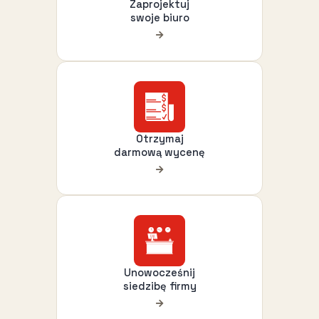
Zaprojektuj
swoje biuro
Otrzymaj
darmową wycenę
Unowocześnij
siedzibę firmy