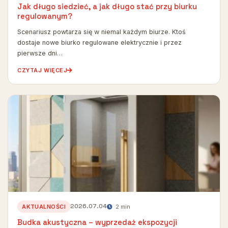
Jak długo siedzieć, a jak długo stać przy biurku
regulowanym?
Scenariusz powtarza się w niemal każdym biurze. Ktoś
dostaje nowe biurko regulowane elektrycznie i przez
pierwsze dni…
CZYTAJ WIĘCEJ
2026.07.04
AKTUALNOŚCI
2 min
Budka akustyczna – wyprzedaż ekspozycji