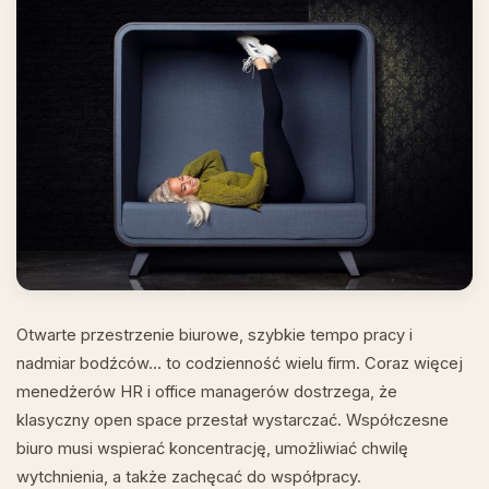
Otwarte przestrzenie biurowe, szybkie tempo pracy i
nadmiar bodźców… to codzienność wielu firm. Coraz więcej
menedżerów HR i office managerów dostrzega, że
klasyczny open space przestał wystarczać. Współczesne
biuro musi wspierać koncentrację, umożliwiać chwilę
wytchnienia, a także zachęcać do współpracy.