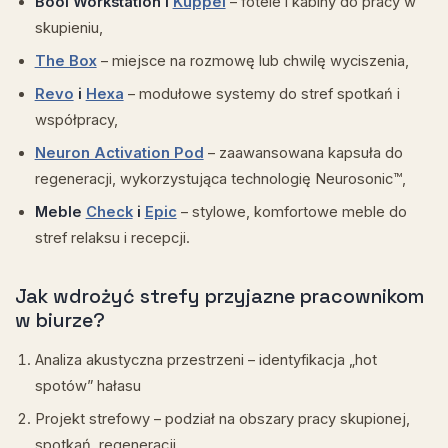
Booi Workstation i
Kuppel
– fotele i kabiny do pracy w
skupieniu,
The Box
– miejsce na rozmowę lub chwilę wyciszenia,
Revo
i
Hexa
– modułowe systemy do stref spotkań i
współpracy,
Neuron Activation Pod
– zaawansowana kapsuła do
regeneracji, wykorzystująca technologię Neurosonic™,
Meble
Check
i
Epic
– stylowe, komfortowe meble do
stref relaksu i recepcji.
Jak wdrożyć strefy przyjazne pracownikom
w biurze?
Analiza akustyczna przestrzeni – identyfikacja „hot
spotów” hałasu
Projekt strefowy – podział na obszary pracy skupionej,
spotkań, regeneracji