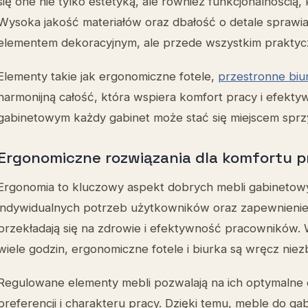
się one nie tylko estetyką, ale również funkcjonalnością,
Wysoka jakość materiałów oraz dbałość o detale sprawiają
elementem dekoracyjnym, ale przede wszystkim praktyc
Elementy takie jak ergonomiczne fotele,
przestronne biu
harmonijną całość, która wspiera komfort pracy i efekty
gabinetowym każdy gabinet może stać się miejscem sprzyj
Ergonomiczne rozwiązania dla komfortu p
Ergonomia to kluczowy aspekt dobrych mebli gabinetow
indywidualnych potrzeb użytkowników oraz zapewnienie 
przekładają się na zdrowie i efektywność pracowników
wiele godzin, ergonomiczne fotele i biurka są wręcz nie
Regulowane elementy mebli pozwalają na ich optymalne
preferencji i charakteru pracy. Dzięki temu, meble do gab