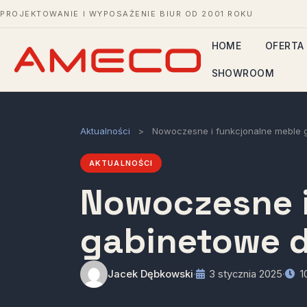
PROJEKTOWANIE I WYPOSAŻENIE BIUR OD 2001 ROKU
HOME
OFERTA
SHOWROOM
Aktualności
>
Nowoczesne i funkcjonalne meble 
AKTUALNOŚCI
Nowoczesne i
gabinetowe d
Jacek Dębkowski
·
3 stycznia 2025
·
10