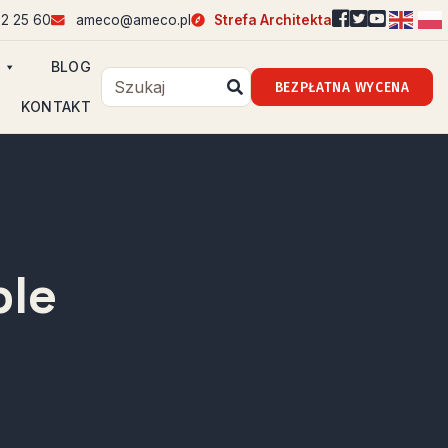
2 25 60
ameco@ameco.pl
Strefa Architekta
BLOG
BEZPŁATNA WYCENA
KONTAKT
ble