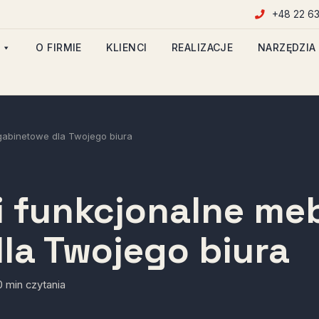
+48 22 63
O FIRMIE
KLIENCI
REALIZACJE
NARZĘDZIA
gabinetowe dla Twojego biura
 funkcjonalne me
la Twojego biura
 min czytania