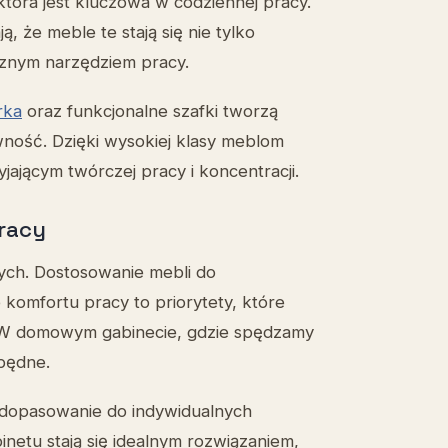
 która jest kluczowa w codziennej pracy.
, że meble te stają się nie tylko
znym narzędziem pracy.
rka
oraz funkcjonalne szafki tworzą
wność. Dzięki wysokiej klasy meblom
ającym twórczej pracy i koncentracji.
racy
ych. Dostosowanie mebli do
komfortu pracy to priorytety, które
. W domowym gabinecie, gdzie spędzamy
zbędne.
 dopasowanie do indywidualnych
inetu stają się idealnym rozwiązaniem,