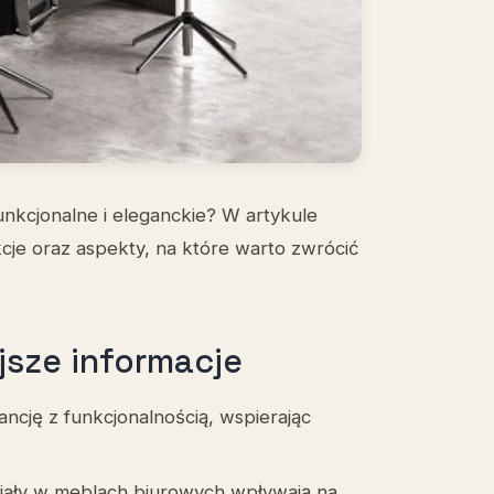
nkcjonalne i eleganckie? W artykule
je oraz aspekty, na które warto zwrócić
jsze informacje
cję z funkcjonalnością, wspierając
riały w meblach biurowych wpływają na