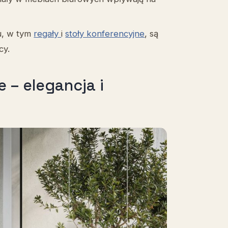
u, w tym
regały
i
stoły konferencyjne
, są
cy.
– elegancja i