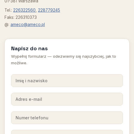
01-381 Warszawa
Tel.:
226322560
,
228779245
Faks: 226310373
@:
ameco@ameco.pl
Napisz do nas
Wypełnij formularz — odezwiemy się najszybciej, jak to
możliwe.