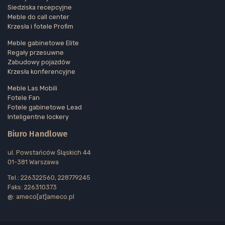
Siedziska recepcyjne
Meble do call center
Krzesła i fotele Profim
Meble gabinetowe Elite
Regały przesuwne
Zabudowy pojazdów
Krzesła konferencyjne
Meble Las Mobili
Fotele Fan
Fotele gabinetowe Lead
Inteligentne lockery
Biuro Handlowe
ul. Powstańców Śląskich 44
01-381 Warszawa
Tel.: 226322560, 228779245
Faks: 226310373
@: ameco[at]ameco.pl